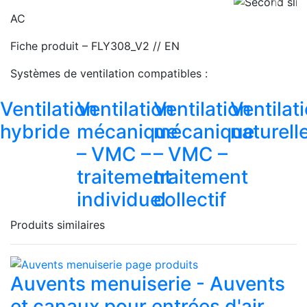
Previous
Next
AC
Fiche produit – FLY308_V2 // EN
Systèmes de ventilation compatibles :
Ventilation
Ventilation
Ventilation
Ventilat
hybride
mécanique
mécanique
naturell
– VMC –
– VMC –
traitement
traitement
individuel
collectif
Produits similaires
Auvents menuiserie - Auvents
et canaux pour entrées d'air