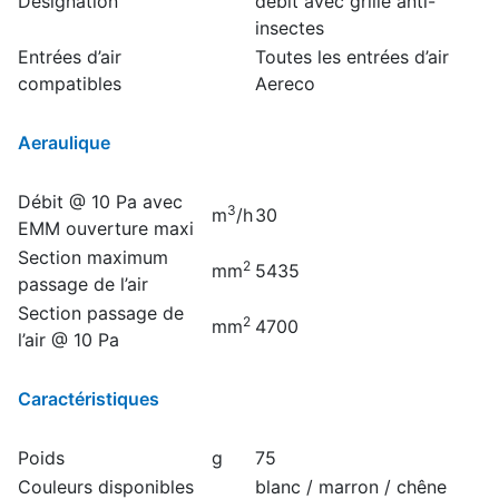
Désignation
débit avec grille anti-
insectes
Entrées d’air
Toutes les entrées d’air
compatibles
Aereco
Aeraulique
Débit @ 10 Pa avec
3
m
/h
30
EMM ouverture maxi
Section maximum
2
mm
5435
passage de l’air
Section passage de
2
mm
4700
l’air @ 10 Pa
Caractéristiques
Poids
g
75
Couleurs disponibles
blanc / marron / chêne