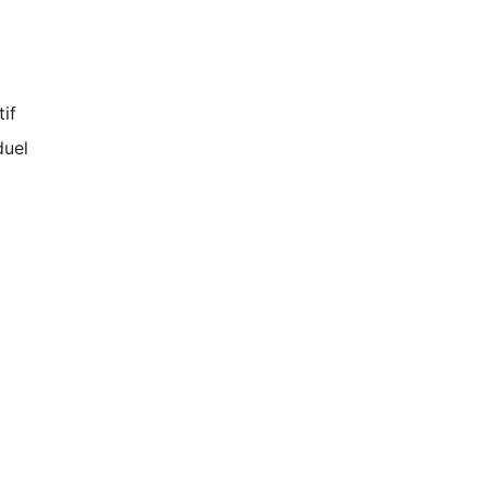
tif
duel