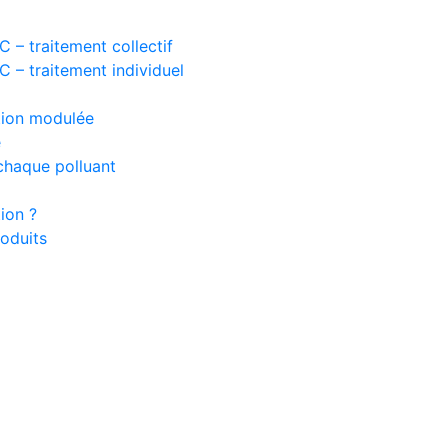
 – traitement collectif
 – traitement individuel
ation modulée
e
chaque polluant
ion ?
oduits