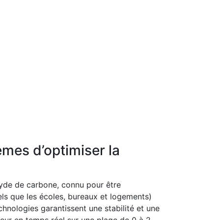
èmes d’optimiser la
oxyde de carbone, connu pour être
els que les écoles, bureaux et logements)
echnologies garantissent une stabilité et une
rieur en temps réel sur une plage de 0 à 2