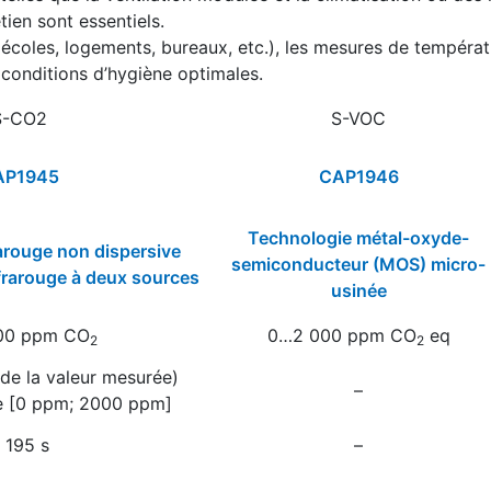
ien sont essentiels.
ité (écoles, logements, bureaux, etc.), les mesures de tempér
 conditions d’hygiène optimales.
S-CO2
S-VOC
AP1945
CAP1946
Technologie métal-oxyde-
arouge non dispersive
semiconducteur (MOS) micro-
frarouge à deux sources
usinée
00 ppm CO
0…2 000 ppm CO
eq
2
2
de la valeur mesurée)
–
de [0 ppm; 2000 ppm]
 195 s
–