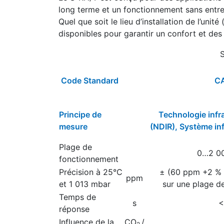
long terme et un fonctionnement sans entret
Quel que soit le lieu d’installation de l’un
disponibles pour garantir un confort et des
Code Standard
C
Principe de
Technologie infr
mesure
(NDIR), Système in
Plage de
0…2 0
fonctionnement
Précision à 25°C
± (60 ppm +2 % 
ppm
et 1 013 mbar
sur une plage 
Temps de
s
<
réponse
Influence de la
CO
/