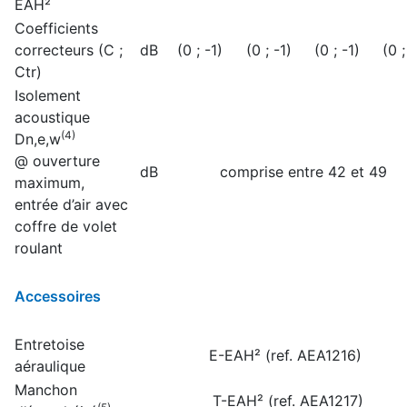
EAH²
Coefficients
correcteurs (C ;
dB
(0 ; -1)
(0 ; -1)
(0 ; -1)
(0 ;
Ctr)
Isolement
acoustique
(4)
Dn,e,w
@ ouverture
dB
comprise entre 42 et 49
maximum,
entrée d’air avec
coffre de volet
roulant
Accessoires
Entretoise
E-EAH² (ref. AEA1216)
aéraulique
Manchon
T-EAH² (ref. AEA1217)