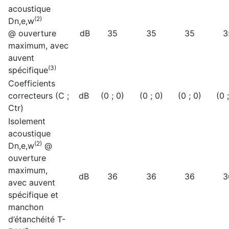
acoustique
(2)
Dn,e,w
@ ouverture
dB
35
35
35
3
maximum, avec
auvent
(3)
spécifique
Coefficients
correcteurs (C ;
dB
(0 ; 0)
(0 ; 0)
(0 ; 0)
(0 
Ctr)
Isolement
acoustique
(2)
Dn,e,w
@
ouverture
maximum,
dB
36
36
36
3
avec auvent
spécifique et
manchon
d’étanchéité T-