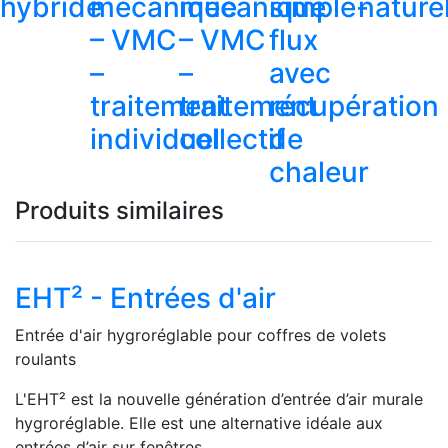
hybride
mécanique
mécanique
simple-
nature
– VMC
– VMC
flux
–
–
avec
traitement
traitement
récupération
individuel
collectif
de
chaleur
Produits similaires
EHT² - Entrées d'air
Entrée d'air hygroréglable pour coffres de volets
roulants
L'EHT² est la nouvelle génération d’entrée d’air murale
hygroréglable. Elle est une alternative idéale aux
entrées d’air sur fenêtres.