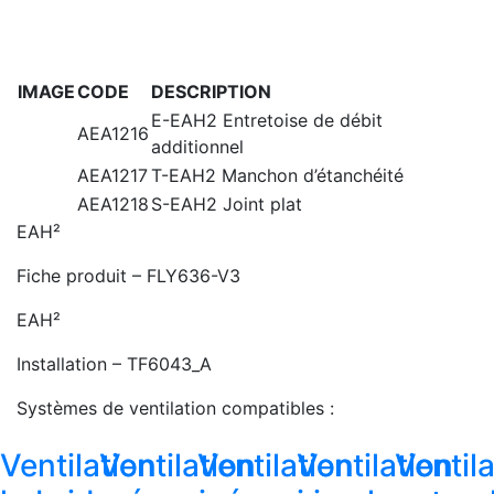
IMAGE
CODE
DESCRIPTION
E-EAH2 Entretoise de débit
AEA1216
additionnel
AEA1217
T-EAH2 Manchon d’étanchéité
AEA1218
S-EAH2 Joint plat
EAH²
Fiche produit – FLY636-V3
EAH²
Installation – TF6043_A
Systèmes de ventilation compatibles :
Ventilation
Ventilation
Ventilation
Ventilation
Ventil