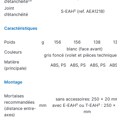
(5)
d’étanchéité
Joint
S-EAH² (ref. AEA1218)
d’étanchéité
Caractéristiques
Poids
g
156
156
138
1
blanc (face avant)
Couleurs
gris foncé (volet et pièces technique
Matière
ABS, PS
ABS, PS
ABS, PS
ABS
(principale)
Montage
Mortaises
sans accessoires: 250 x 20 m
recommandées
mm
avec E-EAH² ou T-EAH² : 250 x
(distance entre-
mm
axes)