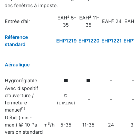
des fenêtres à imposte.
EAH² 5-
EAH² 11-
Entrée d’air
EAH² 24
EAH
35
35
Référence
EHP1219
EHP1220
EHP1221
EHP
standard
Aéraulique
Hygroréglable
■
■
–
Avec dispositif
d’ouverture /
¤
–
–
fermeture
(EHP1198)
(1)
manuel
Débit (min.-
3
max.) @ 10 Pa
m
/h
5-35
11-35
24
3
version standard