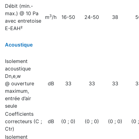
Débit (min.-
max.) @ 10 Pa
3
m
/h
16-50
24-50
38
5
avec entretoise
E-EAH²
Acoustique
Isolement
acoustique
Dn,e,w
@ ouverture
dB
33
33
33
3
maximum,
entrée d’air
seule
Coefficients
correcteurs (C ;
dB
(0 ; 0)
(0 ; 0)
(0 ; 0)
(0 
Ctr)
Isolement