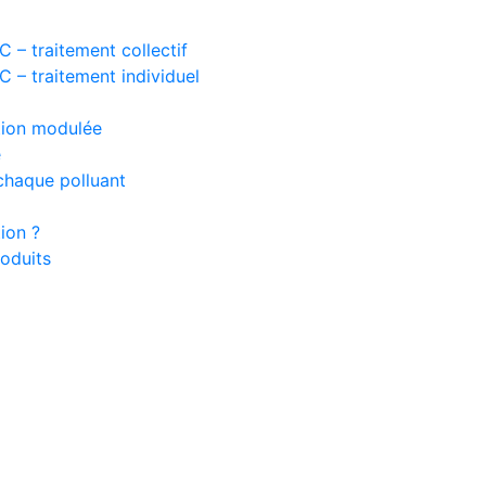
 – traitement collectif
 – traitement individuel
ation modulée
e
chaque polluant
ion ?
oduits