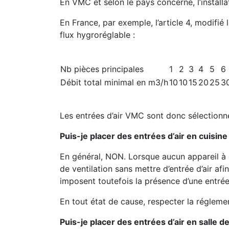
En VMC et selon le pays concerné, l’installa
En France, par exemple, l’article 4, modifi
flux hygroréglable :
Nb pièces principales
1
2
3
4
5
6
Débit total minimal en m3/h
10
10
15
20
25
3
Les entrées d’air VMC sont donc sélectionné
Puis-je placer des entrées d’air en cuisine
En général, NON. Lorsque aucun appareil à g
de ventilation sans mettre d’entrée d’air afi
imposent toutefois la présence d’une entrée 
En tout état de cause, respecter la régleme
Puis-je placer des entrées d’air en salle de