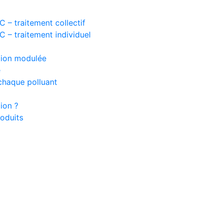
 – traitement collectif
 – traitement individuel
ation modulée
e
chaque polluant
ion ?
oduits